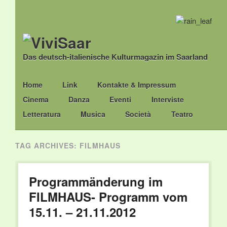
Das deutsch-italienische Kulturmagazin im Saarland
Main menu
Skip
Home
Link
Kontakte & Impressum
to
Cinema
Danza
Eventi
Interviste
content
Letteratura
Musica
Società
Teatro
TAG ARCHIVES:
FILMHAUS
Programmänderung im
FILMHAUS- Programm vom
15.11. – 21.11.2012