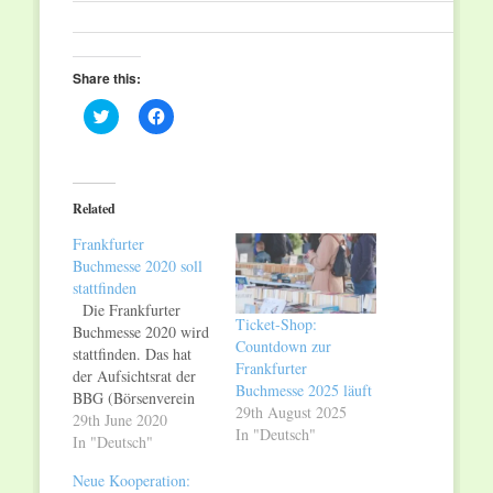
Share this:
Click
Click
to
to
share
share
on
on
Twitter
Facebook
(Opens
(Opens
in
in
Related
new
new
window)
window)
Frankfurter
Buchmesse 2020 soll
stattfinden
Die Frankfurter
Ticket-Shop:
Buchmesse 2020 wird
Countdown zur
stattfinden. Das hat
Frankfurter
der Aufsichtsrat der
Buchmesse 2025 läuft
BBG (Börsenverein
29th August 2025
des Deutschen
29th June 2020
In "Deutsch"
Buchhandels
In "Deutsch"
Beteiligungsgesellschaft)
Neue Kooperation:
heute entschieden.