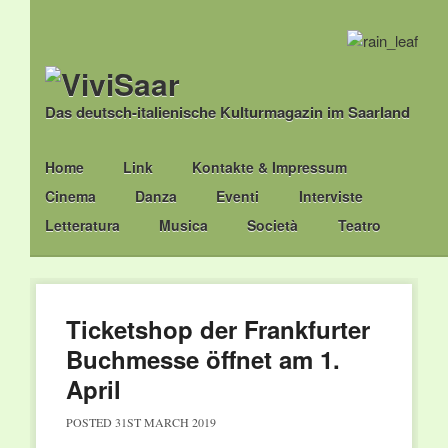
Das deutsch-italienische Kulturmagazin im Saarland
Main menu
Skip
Home
Link
Kontakte & Impressum
to
Cinema
Danza
Eventi
Interviste
content
Letteratura
Musica
Società
Teatro
Ticketshop der Frankfurter
Buchmesse öffnet am 1.
April
POSTED
31ST MARCH 2019