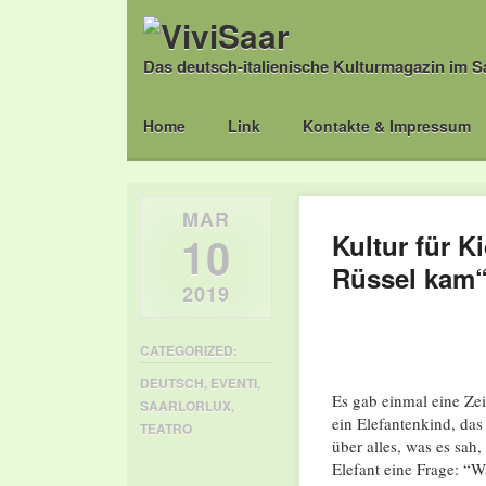
Das deutsch-italienische Kulturmagazin im S
Main menu
Skip
Home
Link
Kontakte & Impressum
to
content
MAR
10
Kultur für K
Rüssel kam
2019
CATEGORIZED:
DEUTSCH
,
EVENTI
,
Es gab einmal eine Zei
SAARLORLUX
,
ein Elefantenkind, das 
TEATRO
über alles, was es sah,
Elefant eine Frage: “W