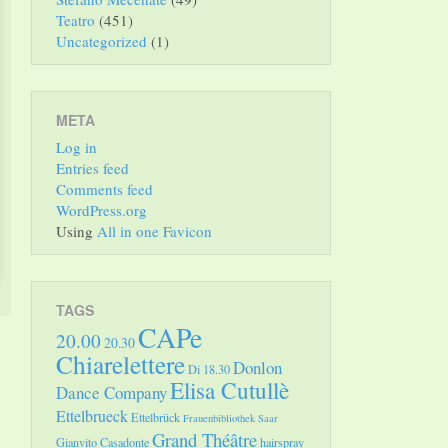
Teatro
(451)
Uncategorized
(1)
META
Log in
Entries feed
Comments feed
WordPress.org
Using
All in one Favicon
TAGS
CAPe
20.00
20.30
Chiarelettere
Donlon
Di 18.30
Elisa Cutullè
Dance Company
Ettelbrueck
Ettelbrück
Frauenbibliothek Saar
Grand Théâtre
Gianvito Casadonte
hairspray