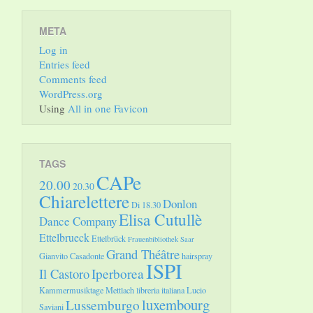
META
Log in
Entries feed
Comments feed
WordPress.org
Using
All in one Favicon
TAGS
CAPe
20.00
20.30
Chiarelettere
Donlon
Di 18.30
Elisa Cutullè
Dance Company
Ettelbrueck
Ettelbrück
Frauenbibliothek Saar
Grand Théâtre
Gianvito Casadonte
hairspray
ISPI
Il Castoro
Iperborea
Kammermusiktage Mettlach
libreria italiana
Lucio
luxembourg
Lussemburgo
Saviani