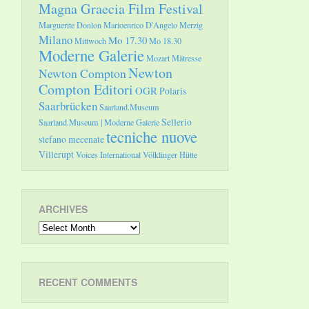
Magna Graecia Film Festival
Marguerite Donlon
Marioenrico D'Angelo
Merzig
Milano
Mo 17.30
Mittwoch
Mo 18.30
Moderne Galerie
Mozart
Mätresse
Newton
Newton Compton
Compton Editori
OGR
Polaris
Saarbrücken
Saarland.Museum
Sellerio
Saarland.Museum | Moderne Galerie
tecniche nuove
stefano mecenate
Villerupt
Voices International
Völklinger Hütte
ARCHIVES
Archives
RECENT COMMENTS