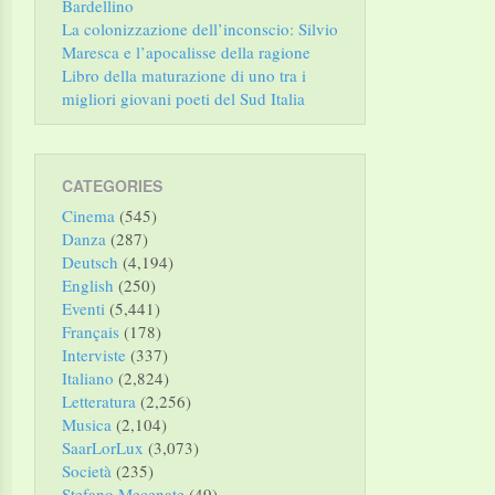
Bardellino
La colonizzazione dell’inconscio: Silvio
Maresca e l’apocalisse della ragione
Libro della maturazione di uno tra i
migliori giovani poeti del Sud Italia
CATEGORIES
Cinema
(545)
Danza
(287)
Deutsch
(4,194)
English
(250)
Eventi
(5,441)
Français
(178)
Interviste
(337)
Italiano
(2,824)
Letteratura
(2,256)
Musica
(2,104)
SaarLorLux
(3,073)
Società
(235)
Stefano Mecenate
(49)