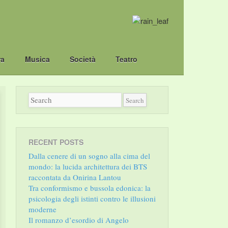
ra
Musica
Società
Teatro
RECENT POSTS
Dalla cenere di un sogno alla cima del
mondo: la lucida architettura dei BTS
raccontata da Onirina Lantou
Tra conformismo e bussola edonica: la
psicologia degli istinti contro le illusioni
moderne
Il romanzo d’esordio di Angelo