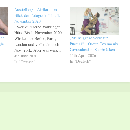
Ausstellung: “Afrika – Im
Blick der Fotografen” bis 1.
November 2020
Weltkulturerbe Völklinger
Hütte Bis 1. November 2020
nne,
„Meine ganze Seele für
Wir kennen Berlin, Paris,
gie–
Puccini“ – Oreste Cosimo als
London und vielleicht auch
Cavaradossi in Saarbrücken
New York. Aber was wissen
15th April 2026
wir über Nairobi, Casablanca
4th June 2020
In "Deutsch"
oder Kinshasa? Die
In "Deutsch"
Ausstellung "Afrika – Im
Blick der Fotografen" im
Weltkulturerbe Völklinger
Hütte präsentiert Arbeiten
herausragender afrikanischer
Fotografen. Die Fotografien
zeigen einen Blick auf…