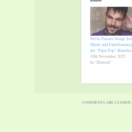
Related
new
new
window)
window)
Nevio Passaro bringt So
Musik und Familienener
der “Papa-Pop”-Künstler
10th November 2025
In "Deutsch"
COMMENTS ARE CLOSED.