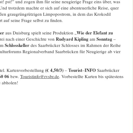
pst! pst!” und zogen ihm für seine neugierige Frage eins über, was
Und trotzdem machte er sich auf eine abenteuerliche Reise, quer
oßen graugrüngrützigen Limpopostrom, in dem das Krokodil
 auf seine Frage selbst zu finden.
er
Wie der Elefant zu
aus Duisburg spielt seine Produktion „
Rudyard Kipling
Sonntag
rei nach einer Geschichte von
am
–
Schlosskeller
im
des Saarbrücker Schlosses im Rahmen der Reihe
lturforums Regionalverband Saarbrücken für Neugierige ab vier
(€ 4,50/3)
Tourist
INFO
tel. Kartenvorbestellung
–
–
Saarbrücker
60 06
bzw.
Touristinfo@rvsbr.de
. Vorbestellte Karten bis spätestens
 abholen!