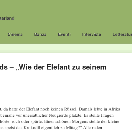
aarland
Cinema
Danza
Eventi
Interviste
Letteratu
ids – „Wie der Elefant zu seinem
“
t, da hatte der Elefant noch keinen Rüssel. Damals lebte in Afrika
beinahe vor unersättlicher Neugierde platzte. Es stellte Fragen
 hörte, roch oder spürte. Eines schönen Morgens stellte der kleine
as speist das Krokodil eigentlich zu Mittag?” Alle riefen