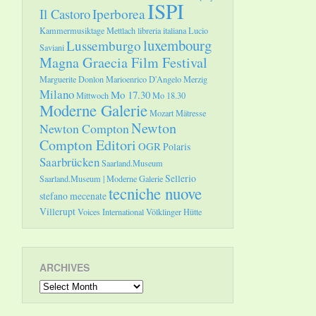
ISPI
Il Castoro
Iperborea
Kammermusiktage Mettlach
libreria italiana
Lucio
luxembourg
Lussemburgo
Saviani
Magna Graecia Film Festival
Marguerite Donlon
Marioenrico D'Angelo
Merzig
Milano
Mo 17.30
Mittwoch
Mo 18.30
Moderne Galerie
Mozart
Mätresse
Newton
Newton Compton
Compton Editori
OGR
Polaris
Saarbrücken
Saarland.Museum
Sellerio
Saarland.Museum | Moderne Galerie
tecniche nuove
stefano mecenate
Villerupt
Voices International
Völklinger Hütte
ARCHIVES
Archives