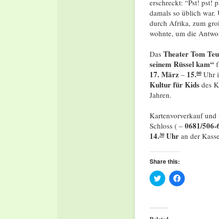
erschreckt: “Pst! pst! 
damals so üblich war. 
durch Afrika, zum gr
wohnte, um die Antwort
Theater Tom Teu
Das
seinem Rüssel kam“
f
17. März
15.
–
Uhr 
00
Kultur für Kids
des Ku
Jahren.
Kartenvorverkauf und 
0681/506-
Schloss ( –
14.
Uhr
an der Kasse
30
Share this:
Click
Click
to
to
share
share
on
on
Twitter
Facebook
(Opens
(Opens
in
in