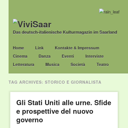
Das deutsch-italienische Kulturmagazin im Saarland
Main menu
Skip
Home
Link
Kontakte & Impressum
to
Cinema
Danza
Eventi
Interviste
content
Letteratura
Musica
Società
Teatro
TAG ARCHIVES:
STORICO E GIORNALISTA
Gli Stati Uniti alle urne. Sfide
e prospettive del nuovo
governo