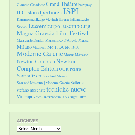
Grand Théâtre
Gianvito Casadonte
hairspray
ISPI
Il Castoro
Iperborea
Kammermusiktage Mettlach
libreria italiana
Lucio
luxembourg
Lussemburgo
Saviani
Magna Graecia Film Festival
Marguerite Donlon
Marioenrico D'Angelo
Merzig
Milano
Mo 17.30
Mittwoch
Mo 18.30
Moderne Galerie
Mozart
Mätresse
Newton
Newton Compton
Compton Editori
OGR
Polaris
Saarbrücken
Saarland.Museum
Sellerio
Saarland.Museum | Moderne Galerie
tecniche nuove
stefano mecenate
Villerupt
Voices International
Völklinger Hütte
ARCHIVES
Archives