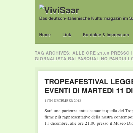
Das deutsch-italienische Kulturmagazin im S
Main menu
Skip
Home
Link
Kontakte & Impressum
to
content
TAG ARCHIVES:
ALLE ORE 21.00 PRESSO 
GIORNALISTA RAI PASQUALINO PANDULL
TROPEAFESTIVAL LEGG
EVENTI DI MARTEDì 11 
11TH DECEMBER 2012
Sarà una partenza entusiasmante quella del Trop
firme più rappresentative della nostra contempor
11 dicembre, alle ore 21.00 presso il Museo Di