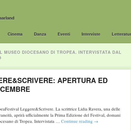
aarland
Cinema
Danza
Eventi
Interviste
Letteratu
IL MUSEO DIOCESANO DI TROPEA. INTERVISTATA DAL
O
ERE&SCRIVERE: APERTURA ED
DICEMBRE
eaFestival Leggere&Scrivere. La scrittrice Lidia Ravera, una delle
aneità, aprirà ufficialmente la Prima Edizione del Festival, domani
ocesano di Tropea. Intervistata …
Continue reading
→