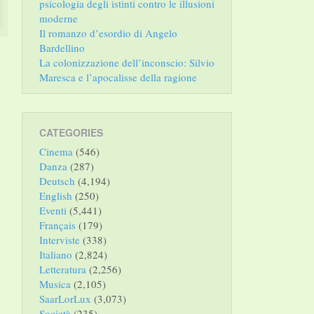
psicologia degli istinti contro le illusioni
moderne
Il romanzo d’esordio di Angelo
Bardellino
La colonizzazione dell’inconscio: Silvio
Maresca e l’apocalisse della ragione
CATEGORIES
Cinema
(546)
Danza
(287)
Deutsch
(4,194)
English
(250)
Eventi
(5,441)
Français
(179)
Interviste
(338)
Italiano
(2,824)
Letteratura
(2,256)
Musica
(2,105)
SaarLorLux
(3,073)
Società
(235)