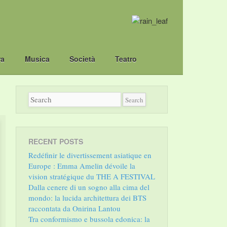
ra
Musica
Società
Teatro
RECENT POSTS
Redéfinir le divertissement asiatique en
Europe : Emma Amelin dévoile la
vision stratégique du THE A FESTIVAL
Dalla cenere di un sogno alla cima del
mondo: la lucida architettura dei BTS
raccontata da Onirina Lantou
Tra conformismo e bussola edonica: la