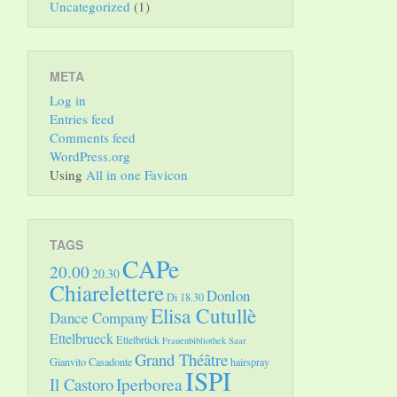
Uncategorized
(1)
META
Log in
Entries feed
Comments feed
WordPress.org
Using
All in one Favicon
TAGS
CAPe
20.00
20.30
Chiarelettere
Donlon
Di 18.30
Elisa Cutullè
Dance Company
Ettelbrueck
Ettelbrück
Frauenbibliothek Saar
Grand Théâtre
Gianvito Casadonte
hairspray
ISPI
Il Castoro
Iperborea