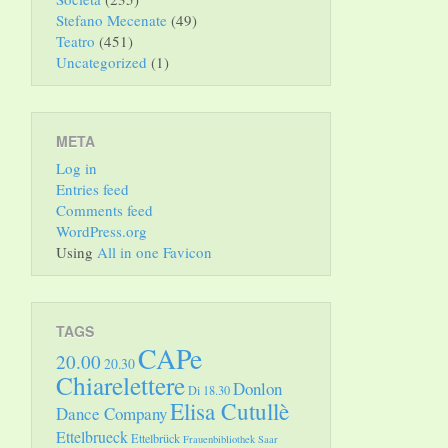
Stefano Mecenate
(49)
Teatro
(451)
Uncategorized
(1)
META
Log in
Entries feed
Comments feed
WordPress.org
Using
All in one Favicon
TAGS
CAPe
20.00
20.30
Chiarelettere
Donlon
Di 18.30
Elisa Cutullè
Dance Company
Ettelbrueck
Ettelbrück
Frauenbibliothek Saar