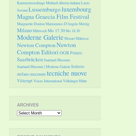
Kammermusiktage Mettlach
libreria italiana
Lucio
luxembourg
Lussemburgo
Saviani
Magna Graecia Film Festival
Marguerite Donlon
Marioenrico D'Angelo
Merzig
Milano
Mo 17.30
Mittwoch
Mo 18.30
Moderne Galerie
Mozart
Mätresse
Newton
Newton Compton
Compton Editori
OGR
Polaris
Saarbrücken
Saarland.Museum
Sellerio
Saarland.Museum | Moderne Galerie
tecniche nuove
stefano mecenate
Villerupt
Voices International
Völklinger Hütte
ARCHIVES
Archives